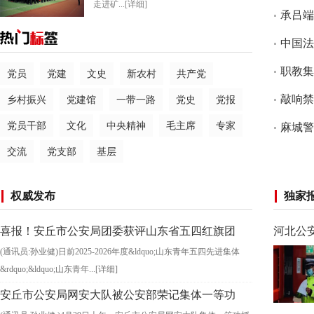
走进矿...
[详细]
承吕端
中国法
期培训
职教集
党员
党建
文史
新农村
共产党
治安全
敲响禁
乡村振兴
党建馆
一带一路
党史
党报
党员干部
文化
中央精神
毛主席
专家
麻城警
交流
党支部
基层
权威发布
独家
喜报！安丘市公安局团委获评山东省五四红旗团
河北公
(通讯员:孙业健)日前2025-2026年度&ldquo;山东青年五四先进集体
委！
&rdquo;&ldquo;山东青年...
[详细]
安丘市公安局网安大队被公安部荣记集体一等功