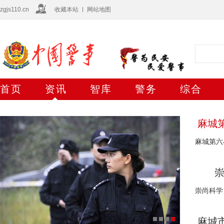
zgjs110.cn
收藏本站
网站地图
首页
资讯
智库
警务
综合
麻城
麻城第六
崇
崇尚科学
麻城