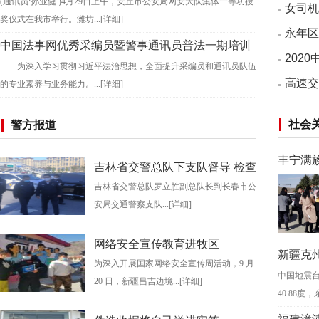
(通讯员:孙业健 )4月29日上午，安丘市公安局网安大队集体一等功授
女司机
奖仪式在我市举行。潍坊...
[详细]
永年区
中国法事网优秀采编员暨警事通讯员普法一期培训
202
为深入学习贯彻习近平法治思想，全面提升采编员和通讯员队伍
班在中国人民警察大学成功举办
五在合
高速交
的专业素养与业务能力。...
[详细]
社会
警方报道
丰宁满
吉林省交警总队下支队督导 检查
吉林省交警总队罗立胜副总队长到长春市公
二十大交通安保工作
动
安局交通警察支队...
[详细]
网络安全宣传教育进牧区
新疆克
为深入开展国家网络安全宣传周活动，9 月
中国地震台
赶赴震
20 日，新疆昌吉边境...
[详细]
40.88度，