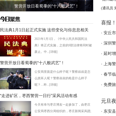
警营开放日看蜀黍的“十八般武艺”！
(通讯员 
喜报
红旗
民法典1月1日起正式实施 这些变化与你息息相关
安丘市
2021年1月1日，《中华人民共和国民法
等功
深圳警
典》将正式实施，之前的9部法律将同时被
废止。中...
[详细]
延时增
警营开放日看蜀黍的“十八般武艺”！
上海警
公安局里面是什么样子呢？警察叔叔是怎
春节临
么抓坏人呢？警察叔叔的枪是什么样子
免费旅
呢？....昨...
[详细]
“走进矿区，枣西警营一日行”采风活动有感
元旦夜
今天有幸与枣庄博友一起参加了，由枣庄
警跳
东安县
公安局枣西分局组织的，枣庄新闻采风团;