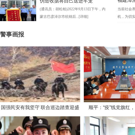
福建漳
伪造收据将自己送进牢笼
(通讯员：胡松柏)2022年9月13日下午，内
当前社会
蒙古巴彦淖尔市杭锦后...
[详细]
机，为切实
警事画报
国强民安有我坚守 联合巡边踏查迎盛
顺平：“疫”线党旗红
会