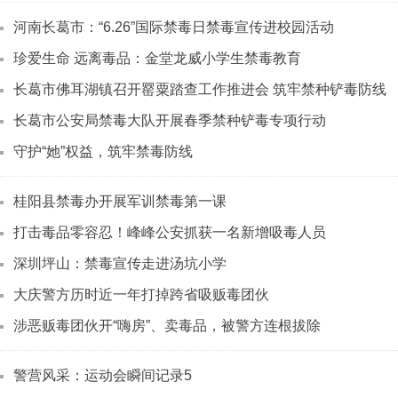
河南长葛市：“6.26”国际禁毒日禁毒宣传进校园活动
珍爱生命 远离毒品：金堂龙威小学生禁毒教育
长葛市佛耳湖镇召开罂粟踏查工作推进会 筑牢禁种铲毒防线
长葛市公安局禁毒大队开展春季禁种铲毒专项行动
守护“她”权益，筑牢禁毒防线
桂阳县禁毒办开展军训禁毒第一课
打击毒品零容忍！峰峰公安抓获一名新增吸毒人员
深圳坪山：禁毒宣传走进汤坑小学
大庆警方历时近一年打掉跨省吸贩毒团伙
涉恶贩毒团伙开“嗨房”、卖毒品，被警方连根拔除
警营风采：运动会瞬间记录5