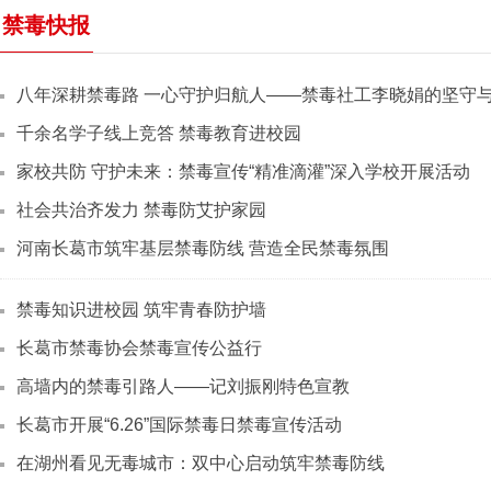
禁毒快报
八年深耕禁毒路 一心守护归航人——禁毒社工李晓娟的坚守
千余名学子线上竞答 禁毒教育进校园
家校共防 守护未来：禁毒宣传“精准滴灌”深入学校开展活动
社会共治齐发力 禁毒防艾护家园
河南长葛市筑牢基层禁毒防线 营造全民禁毒氛围
禁毒知识进校园 筑牢青春防护墙
长葛市禁毒协会禁毒宣传公益行
高墙内的禁毒引路人——记刘振刚特色宣教
长葛市开展“6.26”国际禁毒日禁毒宣传活动
在湖州看见无毒城市：双中心启动筑牢禁毒防线