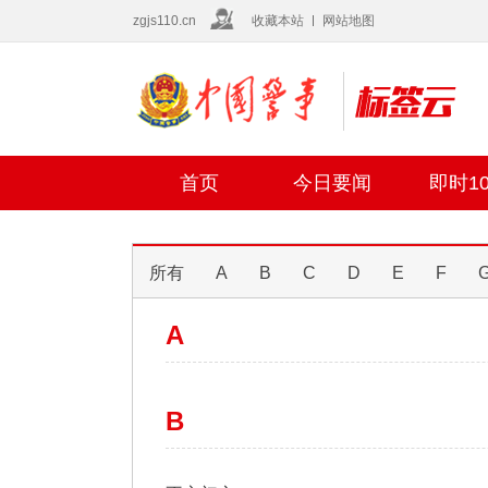
zgjs110.cn
收藏本站
网站地图
首页
今日要闻
即时10
所有
A
B
C
D
E
F
A
B