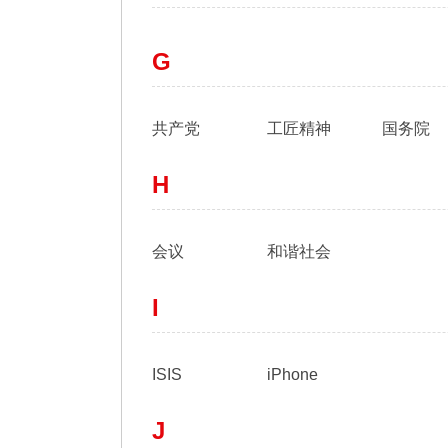
G
共产党
工匠精神
国务院
H
会议
和谐社会
I
ISIS
iPhone
J