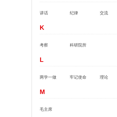
讲话
纪律
交流
K
考察
科研院所
L
两学一做
牢记使命
理论
M
毛主席