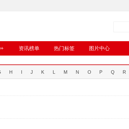
+
资讯榜单
热门标签
图片中心
G
H
I
J
K
L
M
N
O
P
Q
R