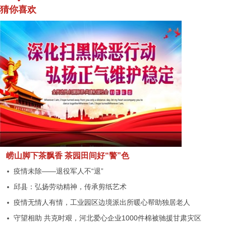
猜你喜欢
崂山脚下茶飘香 茶园田间好“警”色
疫情未除——退役军人不“退”
邱县：弘扬劳动精神，传承剪纸艺术
疫情无情人有情，工业园区边境派出所暖心帮助独居老人
守望相助 共克时艰，河北爱心企业1000件棉被驰援甘肃灾区