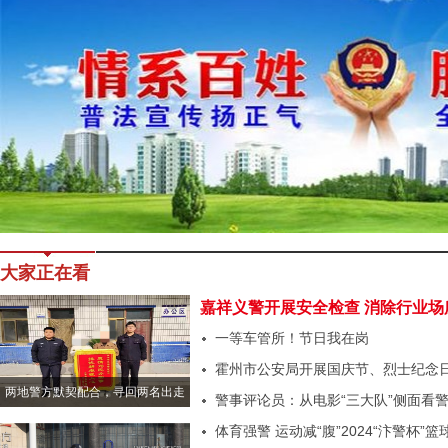
大家正在看
嘉祥义警开展安全检查 消除行业场
患
一等车管所！节日我在岗
霍州市公安局开展国庆节、烈士纪念
两地警方默契配合，寻回两名出走
动
警事评论员：从电影“三大队”侧面看
女孩
体育强警 运动减“腹”2024“汴警杯”