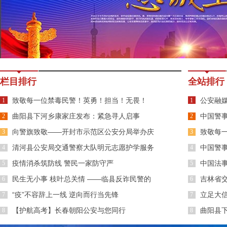
栏目排行
全站排行
致敬每一位禁毒民警！英勇！担当！无畏！
公安融
1
1
曲阳县下河乡康家庄发布：紧急寻人启事
中国警
2
2
向警旗致敬——开封市示范区公安分局举办庆
揭牌成立
致敬每
3
3
祝警察节系列活动
清河县公安局交通警察大队明元志愿护学服务
中国警
4
4
队4周年
疫情消杀筑防线 警民一家防守严
中国法
5
5
民生无小事 枝叶总关情 ——临县反诈民警的
在京举办
吉林省
6
6
坚守
“疫”不容辞上一线 逆向而行当先锋
保工作
立足大信
7
7
【护航高考】长春朝阳公安与您同行
曲阳县
8
8