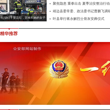
聚焦隐患 重拳出击 夏季治安整治行
靖边县委常委、政法委书记曹鹏飞调
红绿灯下警花红，苏琦和她的女子
作
叶县举行蒋永解烈士骨灰安葬仪式
中队
精华推荐