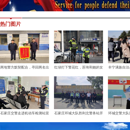
热门图片
两地警方默契配合，寻回两名出
红绿灯下警花红，苏琦和她的女
丰宁满族自治
走女孩
子中队
打击非法
石家庄交警走进机动车检测站宣
石家庄环城大队胜利北警务站开
环城交警大队
传·筑牢交通安全防线
展源头治理行动
学生进行交通